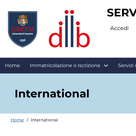
Salta
SERV
al
contenuto
Accedi
principale
Apri
Home
Immatricolazione o Iscrizione
Servizi 
menu
International
navigazione
Home
International
Briciole