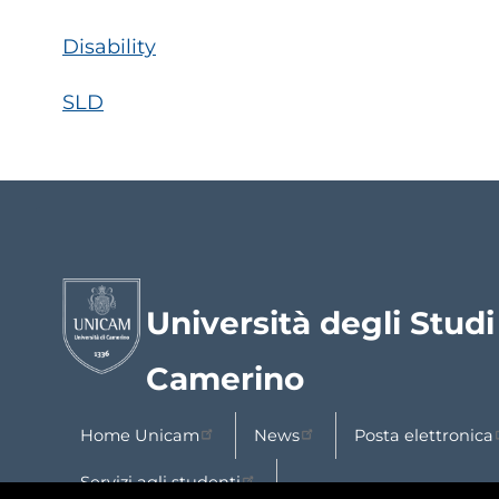
di
Disability
pane
SLD
Università degli Studi
Camerino
Home Unicam
News
Posta elettronica
Servizi agli studenti