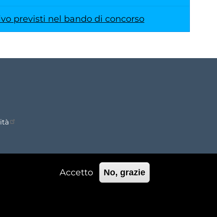
o previsti nel bando di concorso
ità
Accetto
No, grazie