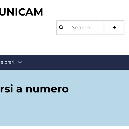
 UNICAM
Search
e orari
orsi a numero