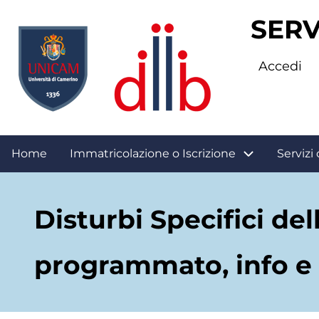
Salta
SERV
al
contenuto
Accedi
principale
Apri
Home
Immatricolazione o Iscrizione
Servizi 
menu
Disturbi Specifici d
navigazione
programmato, info e