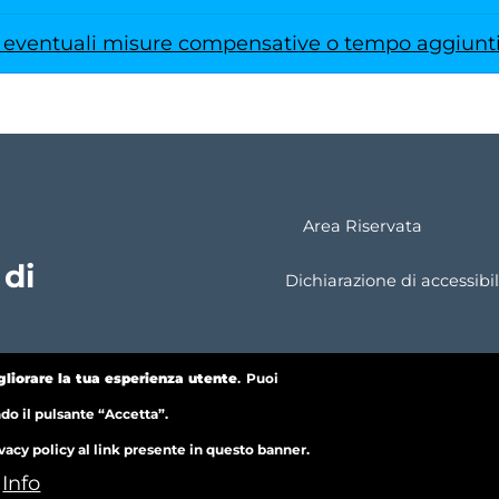
 eventuali misure compensative o tempo aggiuntiv
Area Riservata
 di
Dichiarazione di accessibil
gliorare la tua esperienza utente
.
Puoi
Wi-Fi
ndo il pulsante “Accetta”.
vacy policy al link presente in questo banner.
Info